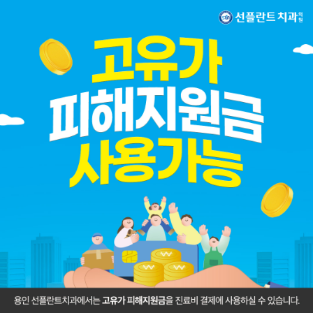
선플란트치과
의료진소개
임플란트
치아교정
보존치료
심미보철
틀니치료
턱관절치료
건강보험 혜택
치과 둘러보기
증례 바로가기
믿고 편하게 오실 수 있는
선플란트치과