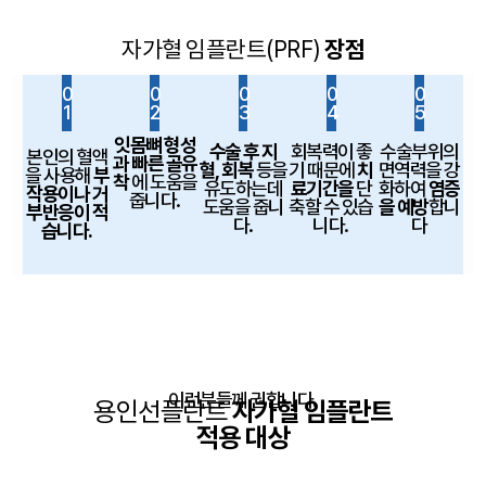
자가혈 임플란트(PRF)
장점
0
0
0
0
0
1
2
3
4
5
잇몸뼈 형성
수술 후 지
회복력이 좋
수술부위의
본인의 혈액
과
빠른 골유
혈,
회복
등을
기
때문에
치
면역력을 강
을
사용해
부
착
에
도움을
유도하는데
료기간을
단
화하여
염증
작용이나
거
줍니다.
도움을 줍니
축할 수 있습
을 예방
합니
부반응이 적
다.
니다.
다
습니다.
이런분들께 권합니다.
용인선플란트
자가혈 임플란트
적용 대상