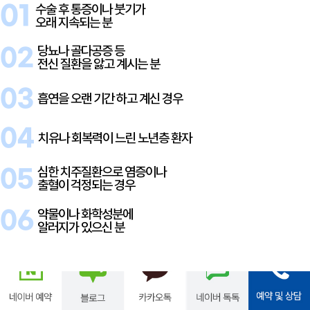
수술 후 통증이나 붓기가
01
오래 지속되는 분
당뇨나 골다공증 등
02
전신 질환을 앓고 계시는 분
03
흡연을 오랜 기간 하고 계신 경우
04
치유나 회복력이 느린 노년층 환자
심한 치주질환으로 염증이나
05
출혈이 걱정되는 경우
약물이나 화학성분에
06
알러지가 있으신 분
치아교정
SUN DENTAL CLINIC