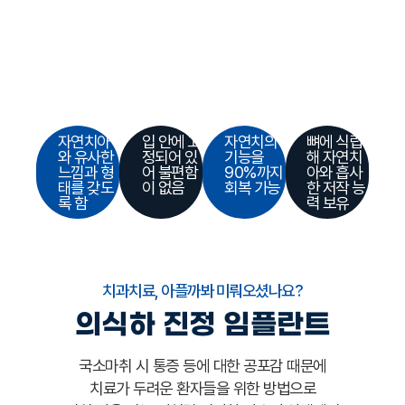
자연치아
입 안에 고
자연치의
뼈에 식립
와 유사한
정되어 있
기능을
해 자연치
느낌과 형
어 불편함
90%까지
아와 흡사
태를 갖도
이 없음
회복 가능
한 저작 능
록 함
력 보유
치과치료, 아플까봐 미뤄오셨나요?
의식하 진정 임플란트
국소마취 시 통증 등에 대한 공포감 때문에
치료가 두려운 환자들을 위한 방법으로